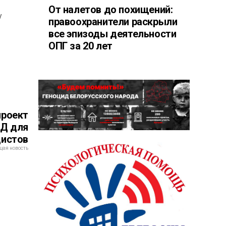
От налетов до похищений:
у
правоохранители раскрыли
все эпизоды деятельности
ОПГ за 20 лет
проект
ДД для
дистов
ая новость