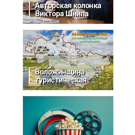
Авторская колонка
Виктора Шнипа
Воложинщина
туристическая