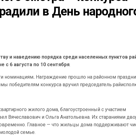
радили в День народного
тву и наведению порядка среди населенных пунктов ра
е с 6 августа по 10 сентября
.
ти номинациям
.
Награждение прошло на районном праздни
мы победителям конкурса вручил председатель райиспол
квартирного жилого дома, благоустроенный с участием
ел Вячеславович и Ольга Анатольевна. Их стараниями дво
 современно. Главное — что жильцы дома поддерживают чи
 молодой семье.