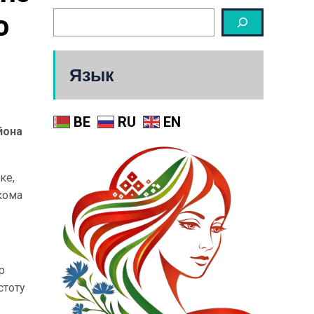
 
Язык
BE
RU
EN
йона
ке,
кома
р
стоту