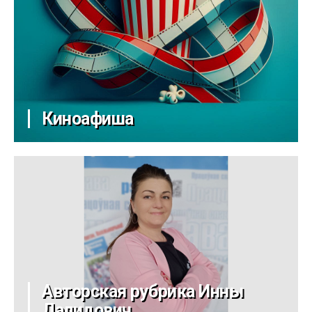
Киноафиша
Авторская рубрика Инны
Далидович