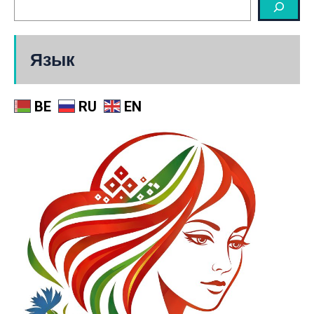
Язык
BE
RU
EN