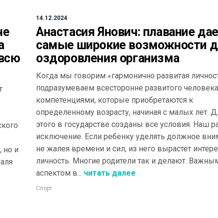
14.12.2024
не
Анастасия Янович: плавание да
а
самые широкие возможности д
 всю
оздоровления организма
Когда мы говорим «гармонично развитая личност
подразумеваем всесторонне развитого человека
т
компетенциями, которые приобретаются к
определенному возрасту, начиная с малых лет. Д
этого в государстве созданы все условия. Наш р
ского
исключение. Если ребенку уделять должное вни
не жалея времени и сил, из него вырастет интер
 но и
личность. Многие родители так и делают. Важны
раля
аспектом в...
читать далее
Спорт