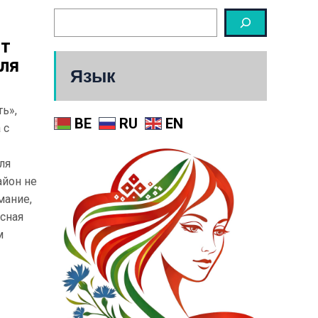
ет
ля
Язык
ь»,
BE
RU
EN
 с
ля
айон не
мание,
есная
м