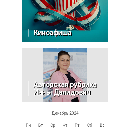
Киноафиша
Авторская рубрика
Инны Далидович
Декабрь 2024
Пн
Вт
Ср
Чт
Пт
Сб
Вс