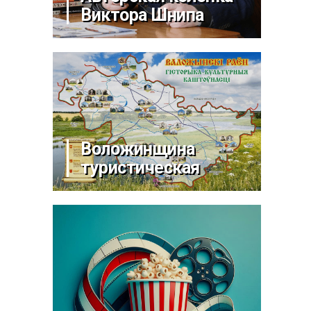
Виктора Шнипа
Воложинщина
туристическая