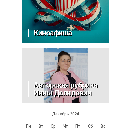
Киноафиша
Авторская рубрика
Инны Далидович
Декабрь 2024
Пн
Вт
Ср
Чт
Пт
Сб
Вс