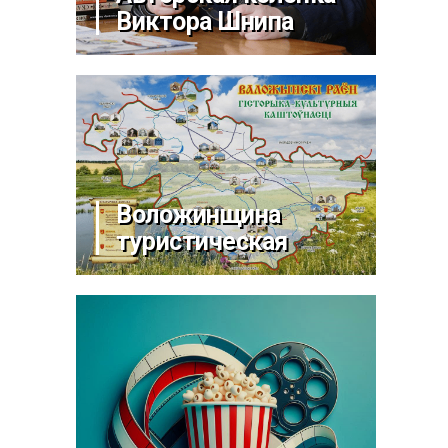
Виктора Шнипа
Воложинщина
туристическая