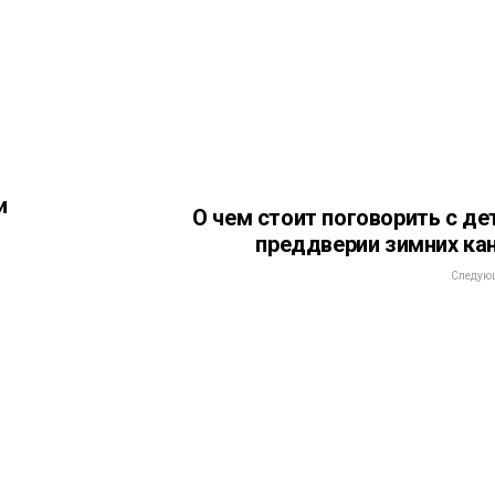
и
О чем стоит поговорить с де
преддверии зимних ка
Следующ