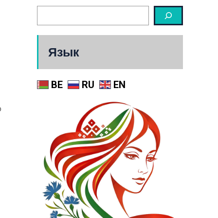
Язык
BE
RU
EN
о