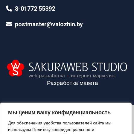
8-01772 55392
postmaster@valozhin.by
Разработка макета
Мы ценим вашу конфиденциальность
2024©VALOZHIN.BY - НОВОСТИ ВОЛОЖИНСКОГО РАЙОНА
Для обеспечения удобства пользователей сайта мы
используем Политику конфиденциальности