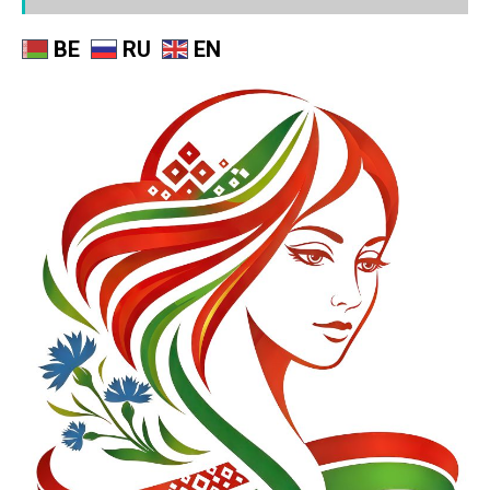
BE
RU
EN