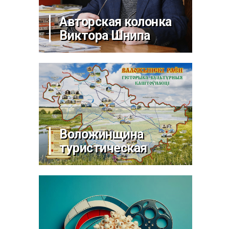
Авторская колонка
Виктора Шнипа
Воложинщина
туристическая