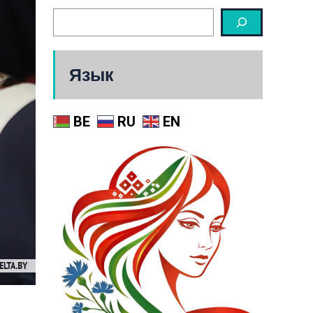
Язык
BE
RU
EN