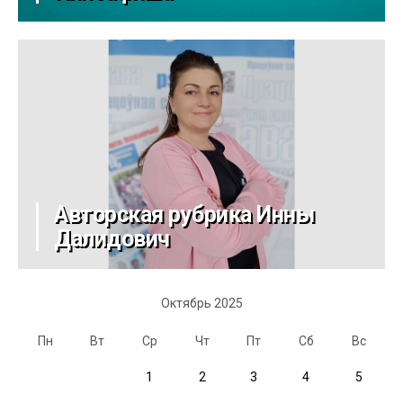
Авторская рубрика Инны
Далидович
Октябрь 2025
Пн
Вт
Ср
Чт
Пт
Сб
Вс
1
2
3
4
5