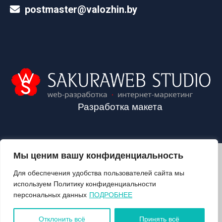
postmaster@valozhin.by
Разработка макета
Мы ценим вашу конфиденциальность
2024©VALOZHIN.BY - НОВОСТИ ВОЛОЖИНСКОГО РАЙОНА
Для обеспечения удобства пользователей сайта мы
используем Политику конфиденциальности
персональных данных
ПОДРОБНЕЕ
О ГАЗЕТЕ
ПОДПИСКА
Отклонить всё
Принять всё
КОНТАКТЫ