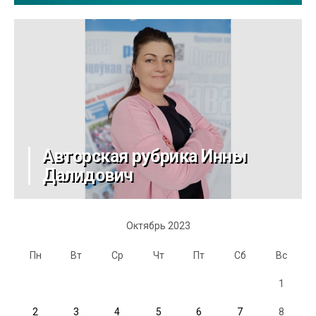
Авторская рубрика Инны
Далидович
Октябрь 2023
Пн
Вт
Ср
Чт
Пт
Сб
Вс
1
2
3
4
5
6
7
8