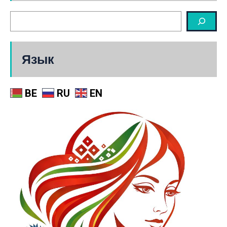
Язык
BE
RU
EN