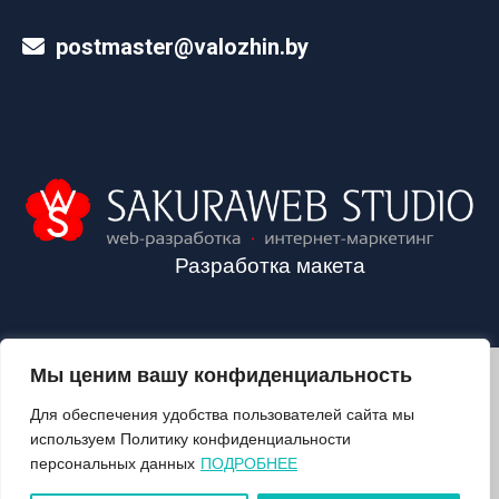
postmaster@valozhin.by
Разработка макета
Мы ценим вашу конфиденциальность
2024©VALOZHIN.BY - НОВОСТИ ВОЛОЖИНСКОГО РАЙОНА
Для обеспечения удобства пользователей сайта мы
используем Политику конфиденциальности
персональных данных
ПОДРОБНЕЕ
О ГАЗЕТЕ
ПОДПИСКА