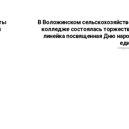
ыты
В Воложинском сельскохозяйст
й
колледже состоялась торжест
линейка посвященная Дню нар
ед
Следующ