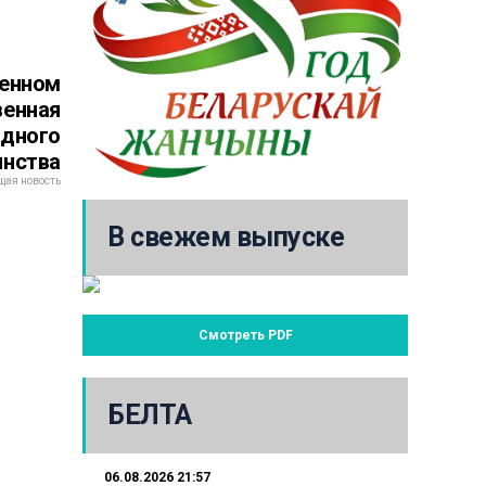
венном
венная
одного
инства
ая новость
В свежем выпуске
Смотреть PDF
БЕЛТА
06.08.2026 21:57