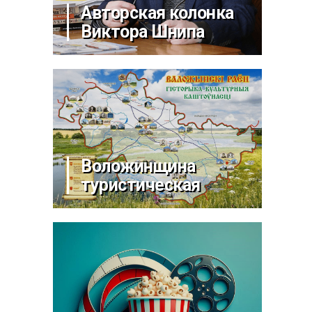
Авторская колонка
Виктора Шнипа
Воложинщина
туристическая