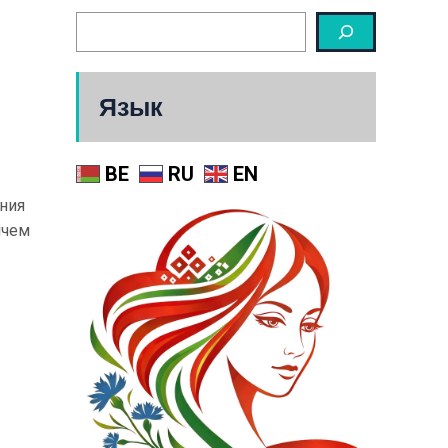
Язык
BE
RU
EN
ния
ичем