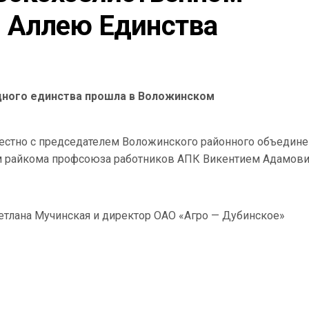
 Аллею Единства
дного единства прошла в Воложинском
естно с председателем Воложинского районного объедине
м райкома профсоюза работников АПК Викентием Адамов
тлана Мучинская и директор ОАО «Агро — Дубинское»