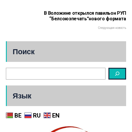
В Воложине открылся павильон РУП
“Белсоюзпечать”нового формата
Следующая новость
Поиск
Язык
BE
RU
EN