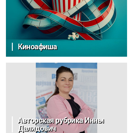
Киноафиша
Авторская рубрика Инны
Далидович