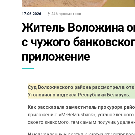
17.06.2026
246 просмотров
Житель Воложина ош
с чужого банковског
приложение
Суд Воложинского района рассмотрел в отк
Уголовного кодекса Республики Беларусь.
Как рассказала заместитель прокурора рай
приложению «М-Belarusbank», установленного
своего знакомого, тем самым получив удаленны
Имея удаленный доступ к карт-счету потерп