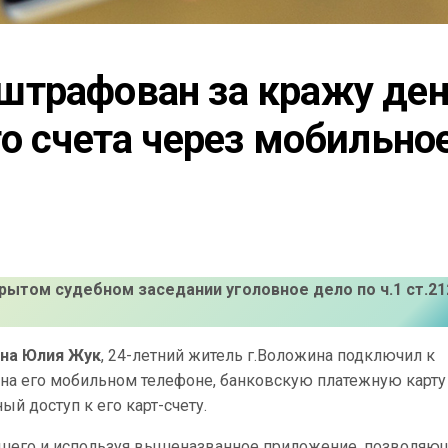
трафован за кражу дене
о счета через мобильное
рытом судебном заседании уголовное дело по ч.1 ст.21
она Юлия Жук
, 24-летний житель г.Воложина подключил к
 на его мобильном телефоне, банковскую платежную карту
й доступ к его карт-счету.
евшего и используя вышеназванное приложение, позволяю