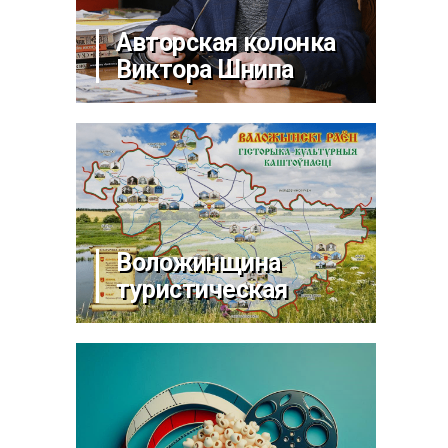
Авторская колонка
Виктора Шнипа
Воложинщина
туристическая