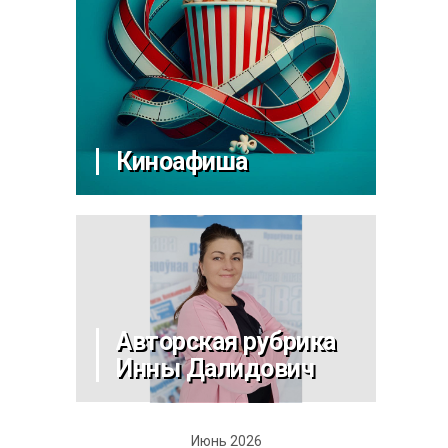
Киноафиша
Авторская рубрика
Инны Далидович
Июнь 2026