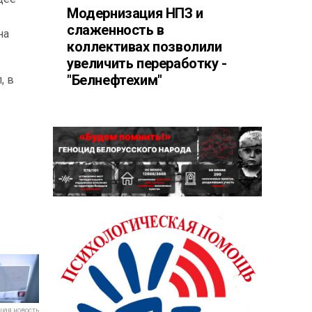
Модернизация НПЗ и
слаженность в
на
коллективах позволили
увеличить переработку -
"Белнефтехим"
, в
ая новость