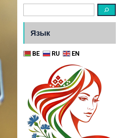
Язык
BE
RU
EN