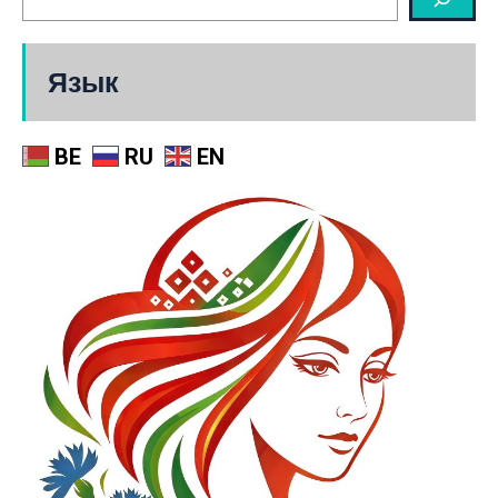
Язык
BE
RU
EN