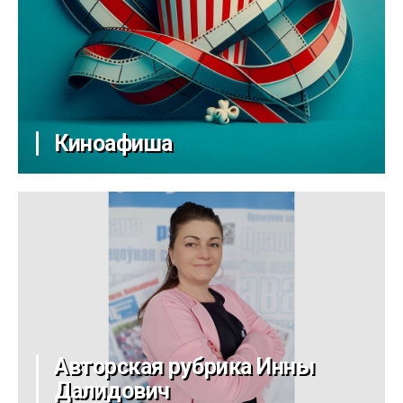
Киноафиша
Авторская рубрика Инны
Далидович