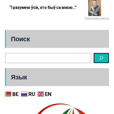
“І разумею ўсіх, хто быў са мною…”
Следующая новость
Поиск
Язык
BE
RU
EN