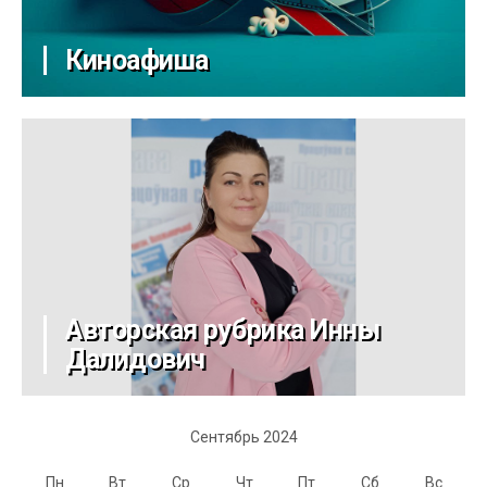
Киноафиша
Авторская рубрика Инны
Далидович
Сентябрь 2024
Пн
Вт
Ср
Чт
Пт
Сб
Вс