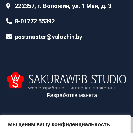
222357, г. Воложин, ул. 1 Мая, д. 3
8-01772 55392
postmaster@valozhin.by
Разработка макета
Мы ценим вашу конфиденциальность
2024©VALOZHIN.BY - НОВОСТИ ВОЛОЖИНСКОГО РАЙОНА