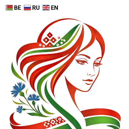
BE
RU
EN