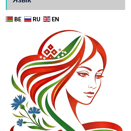
BE
RU
EN