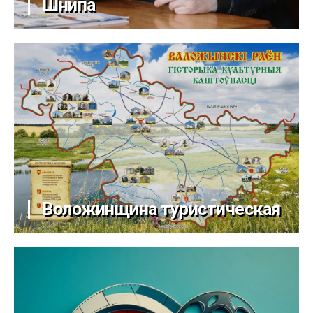
Шнипа
Воложинщина туристическая