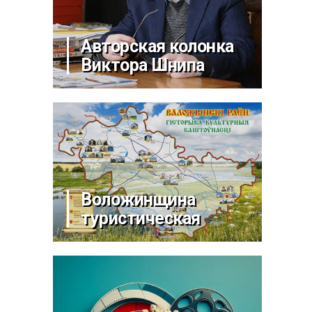
Авторская колонка
Виктора Шнипа
Воложинщина
туристическая