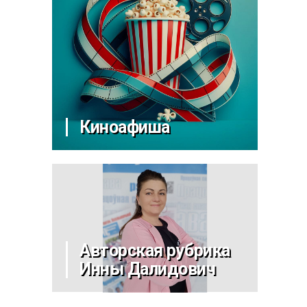
Киноафиша
Авторская рубрика
Инны Далидович