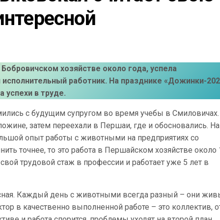
интересной
 Бобровичском хозяйстве около года, успела
 исполнительный работник. На празднике «Дожинки-202
 успехи в труде.
мились с будущим супругом во время учебы в Смиловичах.
жине, затем переехали в Першаи, где и обосновались. На
льшой опыт работы с животными на предприятиях со
ть точнее, то это работа в Першайском хозяйстве около 
вой трудовой стаж в профессии и работает уже 5 лет в
ресная. Каждый день с животными всегда разный – они жив
тор в качественно выполненной работе – это коллектив, о
тиве и работа спорится, проблемы уходят на второй план.