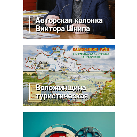
Авторская колонка
Виктора Шнипа
Воложинщина
туристическая