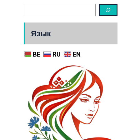
Язык
BE
RU
EN