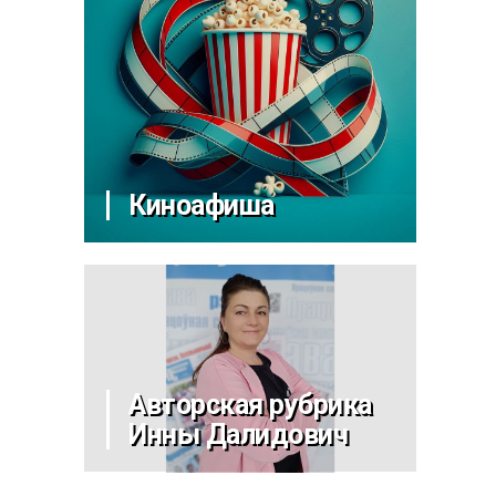
Киноафиша
Авторская рубрика
Инны Далидович