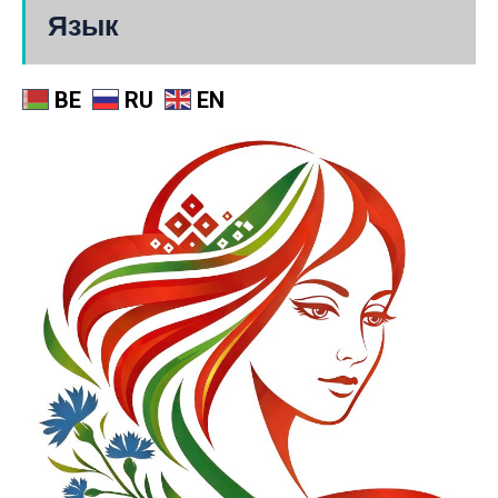
Язык
BE
RU
EN