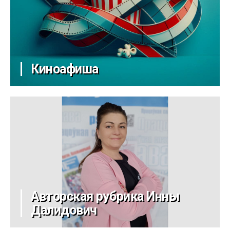
Киноафиша
Авторская рубрика Инны
Далидович