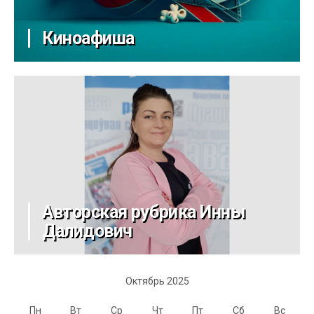
Киноафиша
Авторская рубрика Инны
Далидович
Октябрь 2025
Пн
Вт
Ср
Чт
Пт
Сб
Вс