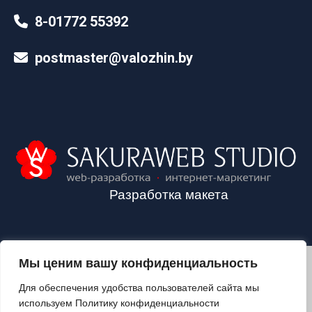
8-01772 55392
postmaster@valozhin.by
Разработка макета
Мы ценим вашу конфиденциальность
2024©VALOZHIN.BY - НОВОСТИ ВОЛОЖИНСКОГО РАЙОНА
Для обеспечения удобства пользователей сайта мы
используем Политику конфиденциальности