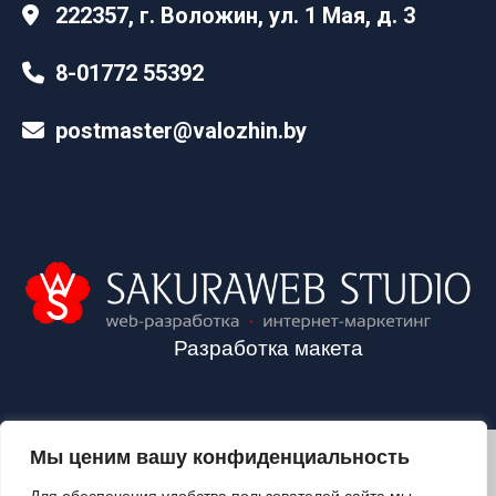
222357, г. Воложин, ул. 1 Мая, д. 3
8-01772 55392
postmaster@valozhin.by
Разработка макета
Мы ценим вашу конфиденциальность
2024©VALOZHIN.BY - НОВОСТИ ВОЛОЖИНСКОГО РАЙОНА