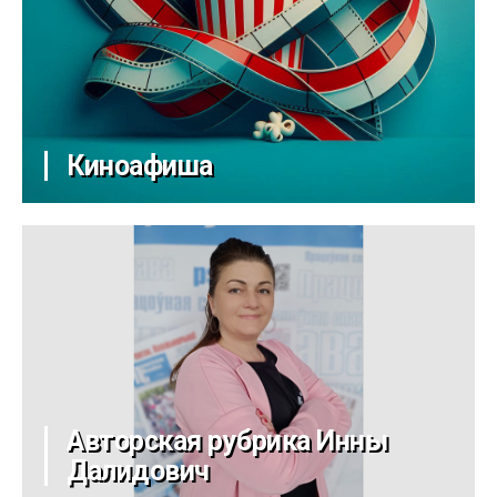
Киноафиша
Авторская рубрика Инны
Далидович