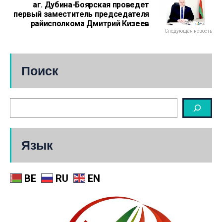
аг. Дубина-Боярская проведет
первый заместитель председателя
райисполкома Дмитрий Кизеев
Следующая новость
Поиск
Язык
BE
RU
EN