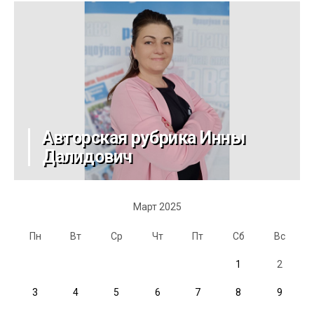
Авторская рубрика Инны
Далидович
Март 2025
Пн
Вт
Ср
Чт
Пт
Сб
Вс
1
2
3
4
5
6
7
8
9