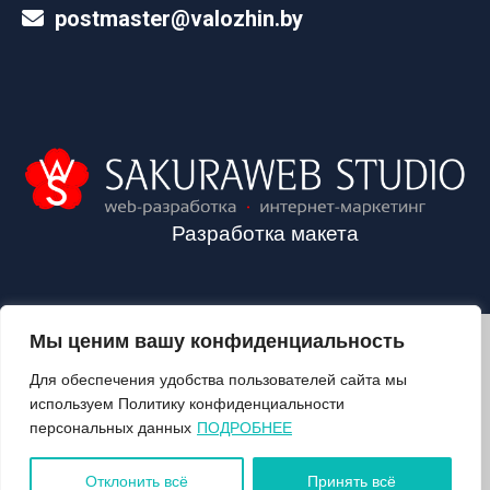
postmaster@valozhin.by
Разработка макета
Мы ценим вашу конфиденциальность
2024©VALOZHIN.BY - НОВОСТИ ВОЛОЖИНСКОГО РАЙОНА
Для обеспечения удобства пользователей сайта мы
используем Политику конфиденциальности
персональных данных
ПОДРОБНЕЕ
О ГАЗЕТЕ
ПОДПИСКА
Отклонить всё
Принять всё
КОНТАКТЫ