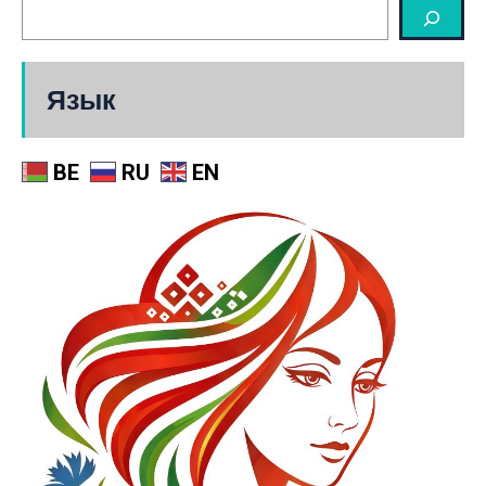
Язык
BE
RU
EN