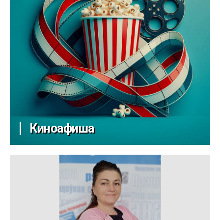
Киноафиша