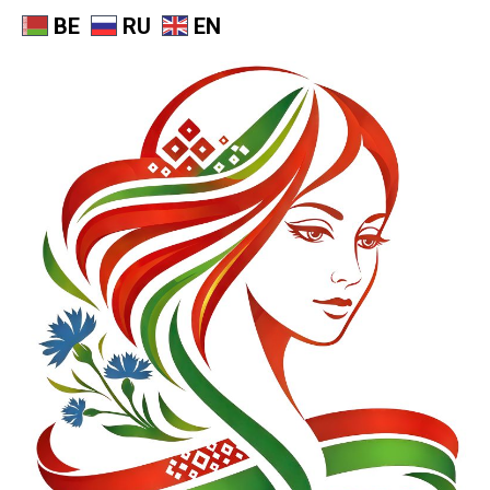
BE
RU
EN