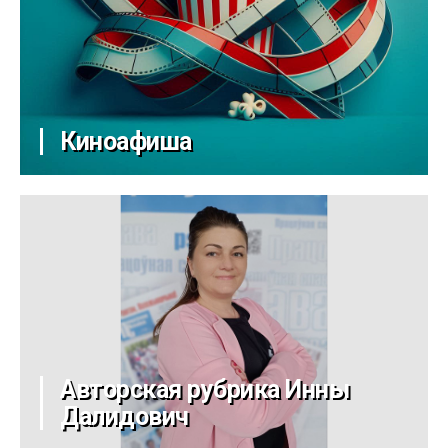
Киноафиша
Авторская рубрика Инны
Далидович