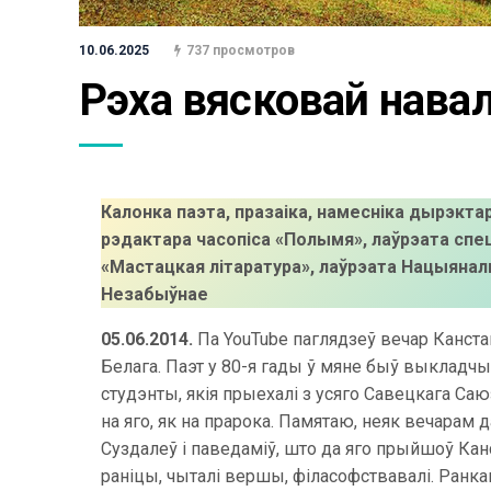
10.06.2025
737 просмотров
Рэха вясковай нава
Калонка паэта, празаіка, намесніка дырэкта
рэдактара часопіса «Полымя», лаўрэата спец
«Мастацкая літаратура», лаўрэата Нацыяналь
Незабыўнае
05.06.2014.
Па YouTube паглядзеў вечар Канстан
Белага. Паэт у 80-я гады ў мяне быў выкладчык
студэнты, якія прыехалі з усяго Савецкага Саюз
на яго, як на прарока. Памятаю, неяк вечарам д
Суздалеў і паведаміў, што да яго прыйшоў Кан
раніцы, чыталі вершы, філасофствавалі. Ранка