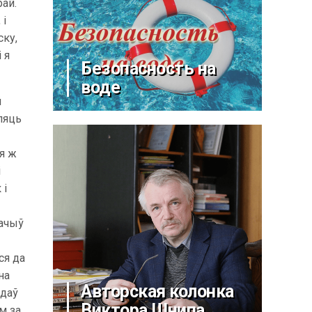
рай.
 і
ску,
 я
Безопасность на
воде
й
пяць
ня ж
і
 і
бачыў
ся да
на
Авторская колонка
 даў
Виктора Шнипа
м за