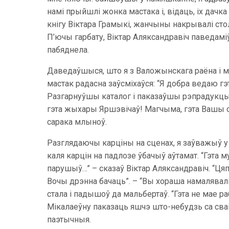
намі прыйшлі жонка мастака і, відаць, іх дачк
кнігу Віктара Грамыкі, жанчыны накрывалі стол,
П’ючы гарбату, Віктар Аляксандравіч паведамі
пабяднела.
Даведаўшыся, што я з Валожынскага раёна і ма
мастак радасна заўсміхаўся: “Я добра ведаю гэ
Разгарнуўшы каталог і паказаўшы рэпрадукцыю 
гэта жыхары Яршэвічаў! Магчыма, гэта Вашы св
сарака млыноў.
Разглядаючы карціны на сценах, я заўважыў у к
каля карцін на падлозе ўбачыў аўтамат. “Гэта 
парушыў…” – сказаў Віктар Аляксандравіч. “Ця
Вочы дрэнна бачаць”. – “Вы хораша намалявалі
стала і падышоў да мальбертаў. “Гэта не мае р
Мікалаеўну паказаць яшчэ што-небудзь са сва
паэтычныя.