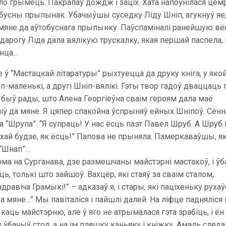
ало грымець. Пакрапаў дождж і заціх. Хата напоўнілася цем
обусны прыпынак. Убачыўшы суседку Ліду Шніп, агукнуў яе,
 мяне да аўтобуснага прыпынку. Паўспаміналі ранейшую вё
дарогу Ліда дала вялікую трускалку, якая першай паспела, і
онца…
 ў “Мастацкай літаратуры” рыхтуецца да друку кніга, у яко
п-маленькі, а другі Шніп-вялікі. Гэты твор гадоў дваццаць 
і быў рады, што Алена Георгіеўна сваім героям дала маё
піў да мяне. Я цяпер спакойна ўспрыняў ейных Шніпоў. Сён
а “Шрупа”. “Я супраць! У нас ёсць паэт Павел Шруб. А Шруб 
хай будзе, як ёсць!” Папова не прыняла. Памеркаваўшы, як
 “Шнап”…
ома на Сурганава, дзе размешчаны майстэрні мастакоў, і ў
ць, толькі што зайшоў. Вахцёр, які стаяў за сваім сталом,
ндравіча Грамыкі!” – адказаў я, і стары, які паціхеньку рухаў
 да мяне…” Мы павіталіся і пайшлі далей. На ліфце падняліся 
аць майстэрню, але ў яго не атрымалася гэта зрабіць, і ён
бачыў стол, а на ім пляшку каньяку і кніжку. Амаль следа