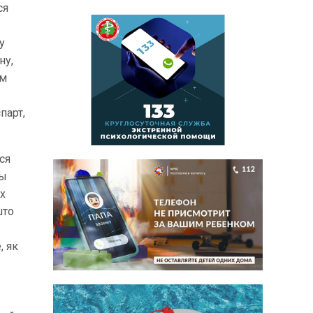
ся
у
ну,
ам
парт,
ся
цы
ых
што
, як