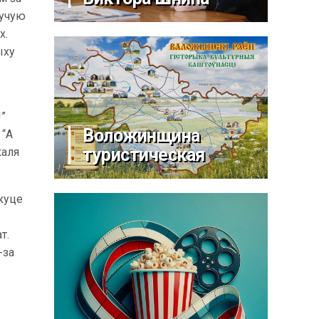
дучую
х.
ыху
!”
Воложинщина
 “А
туристическая
каля
 куце
т.
-за