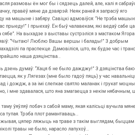
асля размовы ён мог бы і сядзець далей, але, калі я сабраў
бачку, правёў мяне да дзвярэй. Неяк раней я запрасіў яго
ду на машыне і забяру. Савіцкі адмовіўся: “Не трэба машын
с прыеду!” І прыехаў. Ён быў чалавекам, які ведаў сабе ца
га сябе”. На выхадзе з выставы сустрэліся з мастаком Ягор
 заявіў: “Чытаю! Люблю Вашы вершы і балады!” З добрым
адзілі па праспекце. Дамовіліся, што, як будзе час і транс
е прайшло наша дзяцінства…
есь дзень думаў: “Хаця б не было дажджу!” З дзяцінства баю
аецца, як у Лягезах (мне было гадоў пяць) у час навальні
лад і дождж, а за імі слепкае святло маланак і грукат моцн
но, і мне здавалася, што яна змагаецца з некім нябачным, 
 таму ўяўляў побач з сабой маму, якая калісьці вучыла мяне
аса тупая. Трэба плот рамантаваць…
чэ жывая, цяпер ляжыць на траве з такім выглядам, быццам
 ніколі травы не было, нарасло лапухоў…