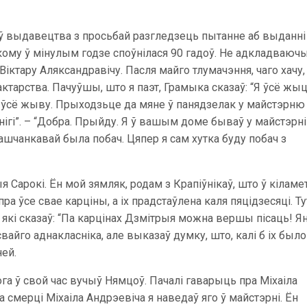
ў выдавецтва з просьбай разгледзець пытанне аб выданні 
якому ў мінулым годзе споўнілася 90 гадоў. Не адкладваюч
іктару Аляксандравічу. Пасля майго тлумачэння, чаго хачу,
ктарства. Пачуўшы, што я паэт, Грамыка сказаў: “Я ўсё жы
чэ ўсё жыву. Прыходзьце да мяне ў панядзелак у майстэрню
нігі”. – “Добра. Прыйду. Я ў вашым доме бываў у майстэрні
ашчанкавай была побач. Цяпер я сам хутка буду побач з
 Сарокі. Ён мой зямляк, родам з Крапіўнікаў, што ў кілам
а ўсе свае карціны, а іх прадстаўлена каля пяцідзесяці. Т
 які сказаў: “Па карцінах Дзмітрыя можна вершы пісаць! Я
вайго аднакласніка, але выказаў думку, што, калі б іх было
ей.
га ў свой час вучыў Нямцоў. Пачалі гаварыць пра Міхаіла
а смерці Міхаіла Андрэевіча я наведаў яго ў майстэрні. Ён