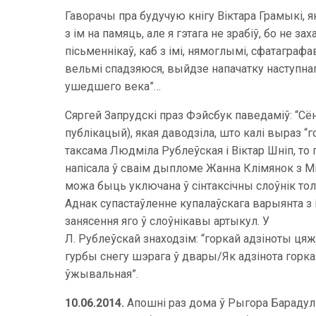
Гаворачы пра будучую кнігу Віктара Грамыкі, 
з ім на памяць, але я гэтага не зрабіў, бо не 
пісьменнікаў, каб з імі, нямоглымі, сфатаграфа
вельмі спадзяюся, выйдзе напачатку наступнага
ушедшего века”…
Сяргей Запрудскі праз Фэйсбук паведаміў: “Сё
публікацый), якая даводзіла, што калі выраз “г
таксама Людміла Рублеўская і Віктар Шніп, т
напісала ў сваім дыпломе Жанна Клімянок з Мі
можа быць уключана ў сінтаксічны слоўнік тол
Аднак супастаўленне купалаўскага варыянта з
занясення яго ў слоўнікавы артыкул. У
Л. Рублеўскай знаходзім: “горкай адзіноты цяж
гурбы снегу шэрага ў двары/Як адзінота горк
ўжывальная”.
10.06.2014.
Апошні раз дома ў Рыгора Барадулін