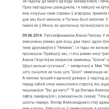
За гадзіну да майго ад’езду захмурэлася, і пач
Праз паўгадзіны развіднела, і я пайшоў на аўт
яна, кінуўшы свае справы ў агародзе, правяла
дзе мы былі малымі, а Пугачы былі вялікімі. У 
павёз яе ў Мінск, як кропельку пугачоўскага с
09.06.2014.
Патэлефанавала Алена Папова. У яе
змешчаны раман, дзе ёсць два героі: адзін Шні
таму друкаваўся ў “Нёмане”, і я тады не вельм
прозвішча. Прайшоў час, і гэты раман зноў тра
Алена Георгіеўна папрасіла памяняць “Шніпа” н
Шруп вельмі сугучныя”, – запярэчыў я. Маё “Ня
што, сышліся на тым, што “Шніп” заменіцца на
А палове трэцяй я адчыніў дзверы ў пад’езд д
перад сабой спіну невысокага старога, які, віда
пацікавіўся: “Вы да каго?” “Я да Віктара Алякса
ліфта, павярнуўся і, усміхаючыся, сказаў: “Гэта
шосты паверх. Віктар Аляксандравіч стаў адмык
мне ключы. Зайшоўшы ў памяшканне, я адразу ў