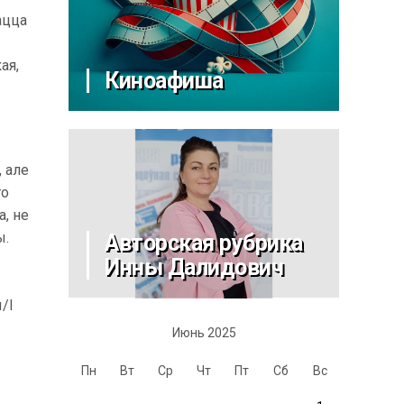
ацца
ая,
Киноафиша
, але
то
а, не
ы.
Авторская рубрика
Инны Далидович
/І
Июнь 2025
Пн
Вт
Ср
Чт
Пт
Сб
Вс