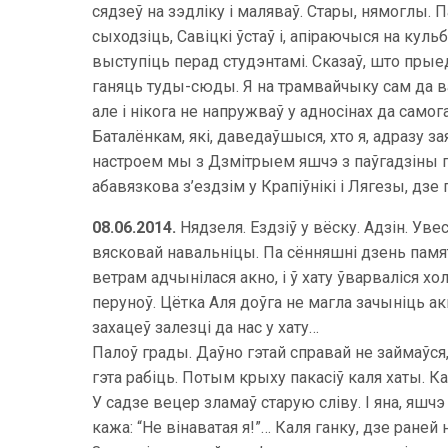
сядзеў на зэдліку і маляваў. Стары, нямоглы. П
сыходзіць, Савіцкі ўстаў і, апіраючыся на куль
выступіць перад студэнтамі. Сказаў, што прые
ганяць туды-сюды. Я на трамвайчыку сам да ва
але і нікога не напружваў у адносінах да само
Баталёнкам, які, даведаўшыся, хто я, адразу
настроем мы з Дзмітрыем яшчэ з паўгадзіны пах
абавязкова з’ездзім у Крапіўнікі і Лягезы, дз
08.06.2014.
Нядзеля. Ездзіў у вёску. Адзін. Ув
вясковай навальніцы. Па сённяшні дзень памят
ветрам адчынілася акно, і ў хату ўварваліся хо
перуноў. Цётка Аля доўга не магла зачыніць ак
захацеў залезці да нас у хату…
Палоў грады. Даўно гэтай справай не займаўся,
гэта рабіць. Потым крыху пакасіў каля хаты. К
У садзе вецер зламаў старую сліву. І яна, яш
кажа: “Не вінаватая я!”… Каля ганку, дзе раней