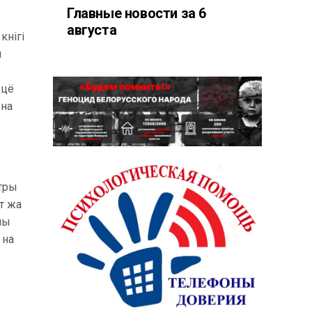
Главные новости за 6
августа
кнігі
ы
ццё
 на
етры
ут жа
ны
 на