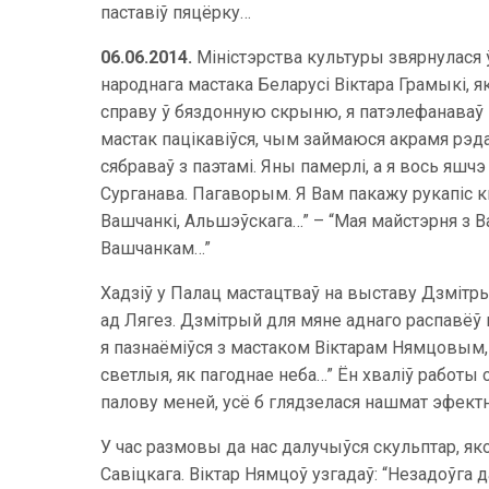
паставіў пяцёрку…
06.06.2014.
Міністэрства культуры звярнулася 
народнага мастака Беларусі Віктара Грамыкі, 
справу ў бяздонную скрыню, я патэлефанаваў В
мастак пацікавіўся, чым займаюся акрамя рэда
сябраваў з паэтамі. Яны памерлі, а я вось яш
Сурганава. Пагаворым. Я Вам пакажу рукапіс к
Вашчанкі, Альшэўскага…” – “Мая майстэрня з В
Вашчанкам…”
Хадзіў у Палац мастацтваў на выставу Дзмітрыя
ад Лягез. Дзмітрый для мяне аднаго распавёў пр
я пазнаёміўся з мастаком Віктарам Нямцовым,
светлыя, як пагоднае неба…” Ён хваліў работы с
палову меней, усё б глядзелася нашмат эфектн
У час размовы да нас далучыўся скульптар, яко
Савіцкага. Віктар Нямцоў узгадаў: “Незадоўга д