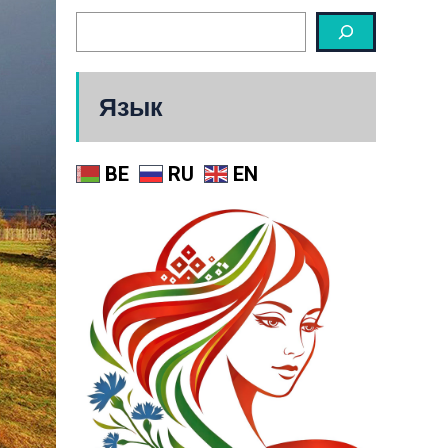
Язык
BE
RU
EN