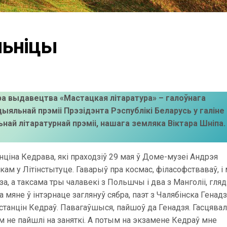
льніцы
ра выдавецтва «Мастацкая літаратура» – галоўнага
ыяльнай прэміі Прэзідэнта Рэспублікі Беларусь у галіне
най літаратурнай прэміі, нашага земляка Віктара Шніпа.
ціна Кедрава, які праходзіў 29 мая ў Доме-музеі Андрэя
ам у Літінстытуце. Гаварыў пра космас, філасофстваваў, і
а, а таксама тры чалавекі з Польшчы і два з Манголіі, гляд
а мяне ў інтэрнаце заглянуў сябра, паэт з Чалябінска Генад
станцін Кедраў. Павагаўшыся, пайшоў да Генадзя. Гасцявал
м не пайшлі на заняткі. А потым на экзамене Кедраў мне