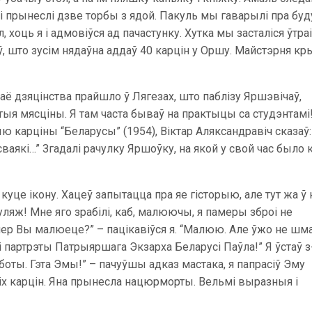
а і прынеслі дзве торбы з ядой. Пакуль мы гаварылі пра бу
 хоць я і адмовіўся ад пачастунку. Хутка мы засталіся ўтраі
ў, што зусім нядаўна аддаў 40 карцін у Оршу. Майстэрня кр
ё дзяцінства прайшло ў Лягезах, што паблізу Яршэвічаў,
тыя мясціны. Я там часта бываў на практыцы са студэнтамі
карціны “Беларусы” (1954), Віктар Аляксандравіч сказаў:
аякі…” Згадалі рачулку Яршоўку, на якой у свой час было 
уце ікону. Хацеў запытацца пра яе гісторыю, але тут жа ў
муляж! Мне яго зрабілі, каб, малюючы, я памеры зброі не
пер Вы малюеце?” – пацікавіўся я. “Малюю. Але ўжо не шма
 партрэты Патрыяршага Экзарха Беларусі Паўла!” Я ўстаў з
аботы. Гэта Эмы!” – пачуўшы адказ мастака, я папрасіў Эму
іх карцін. Яна прынесла нацюрморты. Вельмі выразныя і