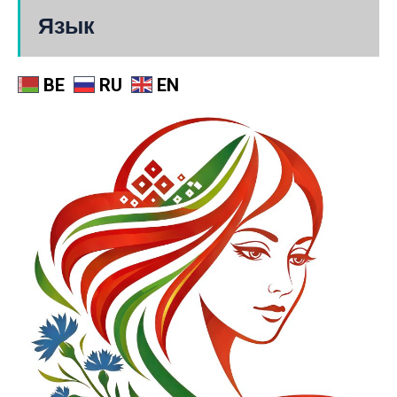
Язык
BE
RU
EN