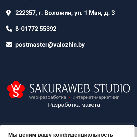
222357, г. Воложин, ул. 1 Мая, д. 3
8-01772 55392
postmaster@valozhin.by
Разработка макета
Мы ценим вашу конфиденциальность
2024©VALOZHIN.BY - НОВОСТИ ВОЛОЖИНСКОГО РАЙОНА