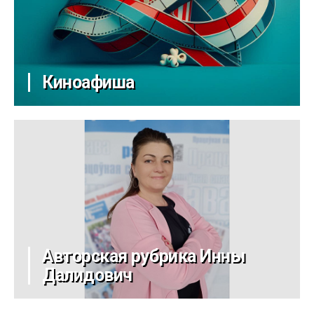
Киноафиша
Авторская рубрика Инны
Далидович