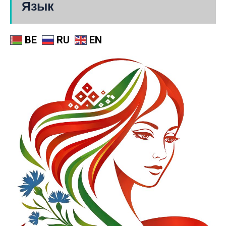
Язык
BE
RU
EN