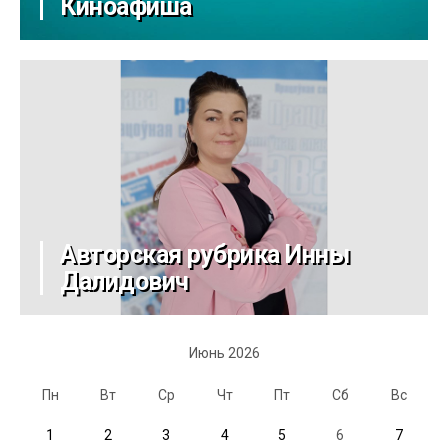
Киноафиша
Авторская рубрика Инны
Далидович
Июнь 2026
Пн
Вт
Ср
Чт
Пт
Сб
Вс
1
2
3
4
5
6
7