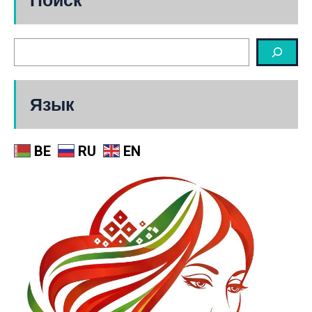
Язык
BE
RU
EN