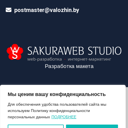
postmaster@valozhin.by
Разработка макета
Мы ценим вашу конфиденциальность
2024©VALOZHIN.BY - НОВОСТИ ВОЛОЖИНСКОГО РАЙОНА
Для обеспечения удобства пользователей сайта мы
используем Политику конфиденциальности
персональных данных
ПОДРОБНЕЕ
О ГАЗЕТЕ
ПОДПИСКА