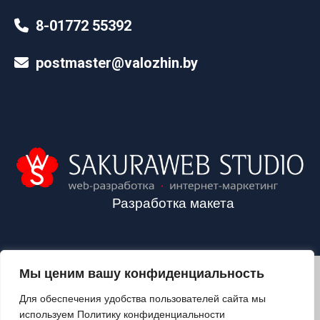
8-01772 55392
postmaster@valozhin.by
Разработка макета
Мы ценим вашу конфиденциальность
2024©VALOZHIN.BY - НОВОСТИ ВОЛОЖИНСКОГО РАЙОНА
Для обеспечения удобства пользователей сайта мы
используем Политику конфиденциальности