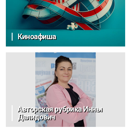
Киноафиша
Авторская рубрика Инны
Далидович