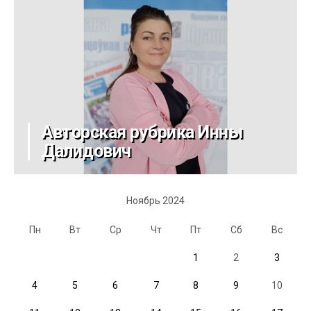
Авторская рубрика Инны
Далидович
Ноябрь 2024
Пн
Вт
Ср
Чт
Пт
Сб
Вс
1
2
3
4
5
6
7
8
9
10