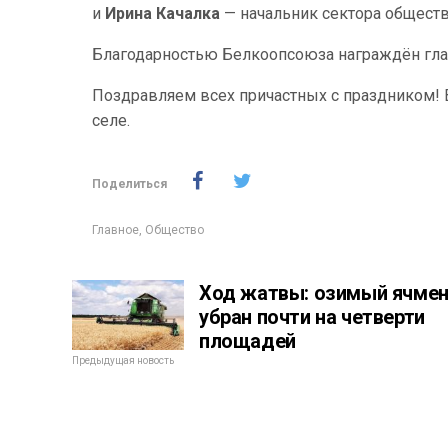
и
Ирина Качалка
— начальник сектора обществ
Благодарностью Белкоопсоюза награждён гл
Поздравляем всех причастных с праздником! В
селе.
Поделиться
Главное
,
Общество
Ход жатвы: озимый ячме
убран почти на четверти
площадей
Предыдущая новость