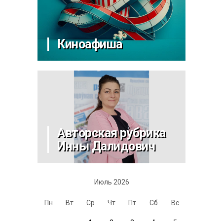
Киноафиша
Авторская рубрика
Инны Далидович
Июль 2026
Пн
Вт
Ср
Чт
Пт
Сб
Вс