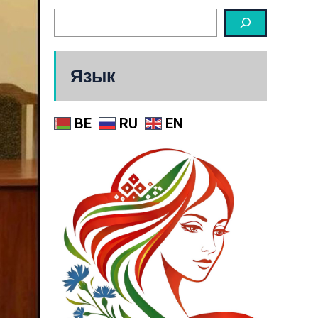
Язык
BE
RU
EN