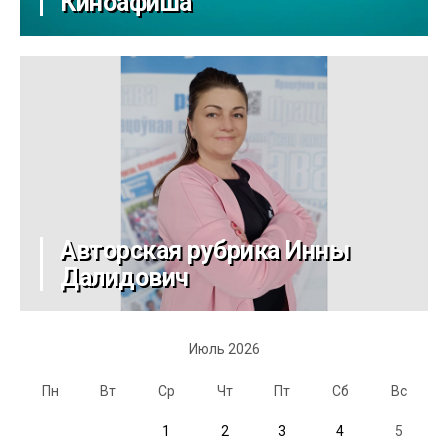
Киноафиша
Авторская рубрика Инны
Далидович
Июль 2026
Пн
Вт
Ср
Чт
Пт
Сб
Вс
1
2
3
4
5