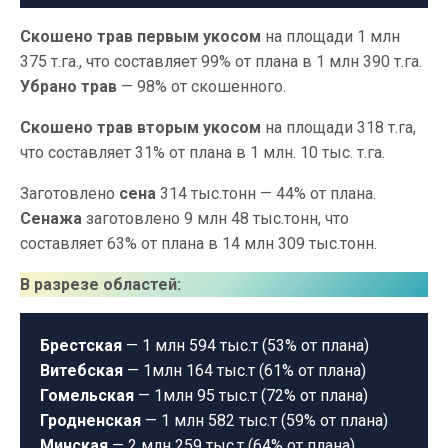
Скошено трав первым укосом
на площади 1 млн
375 т.га., что составляет 99% от плана в 1 млн 390 т.га.
Убрано трав
— 98% от скошенного.
Скошено трав вторым укосом
на площади 318 т.га,
что составляет 31% от плана в 1 млн. 10 тыс. т.га.
Заготовлено
сена
314 тыс.тонн — 44% от плана.
Сенажа
заготовлено 9 млн 48 тыс.тонн, что
составляет 63% от плана в 14 млн 309 тыс.тонн.
В разрезе областей:
Брестская
— 1 млн 594 тыс.т (53% от плана)
Витебская
— 1млн 164 тыс.т (61% от плана)
Гомельская
— 1млн 95 тыс.т (72% от плана)
Гродненская
— 1 млн 582 тыс.т (59% от плана)
Минская
— 2 млн 259 тыс.т (64% от плана)