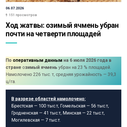
06.07.2026
151 просмотров
Ход жатвы: озимый ячмень убран 
почти на четверти площадей
По
оперативным данным
на 6 июля 2026 года в
стране
о
зимый ячмень
убран на 23 % площадей.
Намолочено 226 тыс. т, средняя урожайность — 39,3
ц/га.
В разрезе областей намолочено:
Брестская — 100 тыс.т, Гомельская — 56 тыс.т,
Гродненская — 41 тыс.т, Минская — 22 тыс.т,
Могилевская — 7 тыс.т.