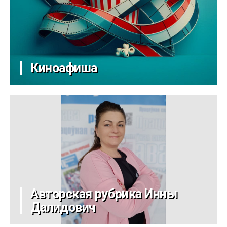
Киноафиша
Авторская рубрика Инны
Далидович