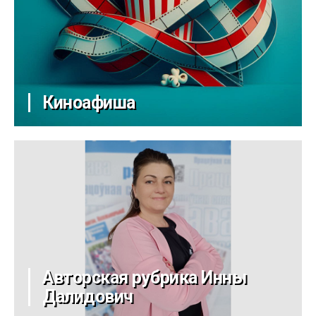
Киноафиша
Авторская рубрика Инны
Далидович