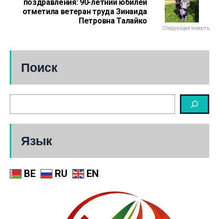
поздравления: 90-летний юбилей
отметила ветеран труда Зинаида
Петровна Талайко
Следующая новость
Поиск
Язык
BE
RU
EN