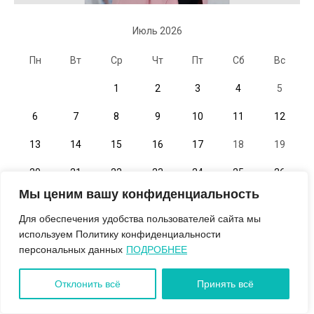
Июль 2026
Пн
Вт
Ср
Чт
Пт
Сб
Вс
1
2
3
4
5
6
7
8
9
10
11
12
13
14
15
16
17
18
19
20
21
22
23
24
25
26
Мы ценим вашу конфиденциальность
27
28
29
30
31
Для обеспечения удобства пользователей сайта мы
« Июн
Авг »
используем Политику конфиденциальности
персональных данных
ПОДРОБНЕЕ
Рубрики
Отклонить всё
Принять всё