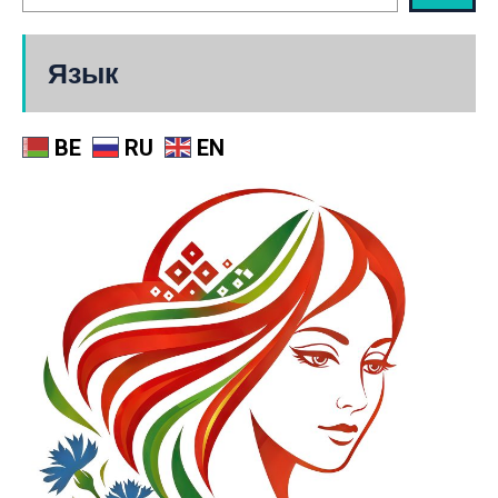
Язык
BE
RU
EN