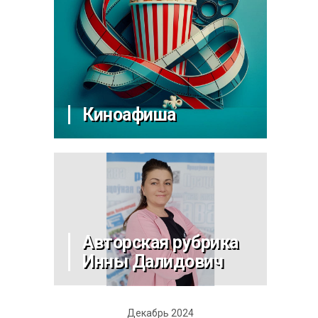
Киноафиша
Авторская рубрика
Инны Далидович
Декабрь 2024