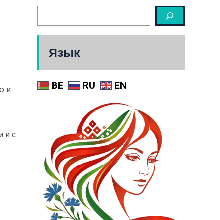
Язык
BE
RU
EN
ю и
о
 и с