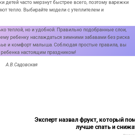
ки детей часто мерзнут быстрее всего, поэтому варежки
ют тепло. Выбирайте модели с утеплителем и
ко теплой, но и удобной. Правильно подобранные слои,
шему ребенку наслаждаться зимними забавами без риска
овье и комфорт малыша. Соблюдая простые правила, вы
 ребенка настоящим праздником!
В.Садовская
Эксперт назвал фрукт, который по
лучше спать и снижа