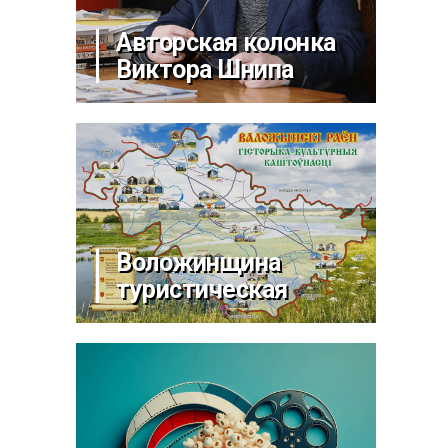
Авторская колонка
Виктора Шнипа
Воложинщина
туристическая