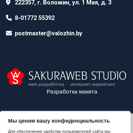
222357, г. Воложин, ул. 1 Мая, д. 3
8-01772 55392
postmaster@valozhin.by
Разработка макета
Мы ценим вашу конфиденциальность
2024©VALOZHIN.BY - НОВОСТИ ВОЛОЖИНСКОГО РАЙОНА
Для обеспечения удобства пользователей сайта мы