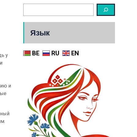
Язык
BE
RU
EN
дь у
и
нию и
ные
мный
ям.