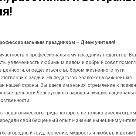
я!
профессиональным праздником – Днем учителя!
ричастность к профессиональному празднику педагогов. Ве
ость, увлеченность любимым делом и добрый совет помогл
ценности, определиться с выбором жизненного пути.
ветственные задачи. На педагогов возложена важнейшая
н нашей страны. Вы даете им знания, стремление к позна
конные ценности белорусского народа и лучшие националь
рственности.
ы педагогического труда, которые не только внесли огро
 передали свой бесценный опыт и знания нынешним учител
 благородный труд, терпение, мудрость и любовь к детям!