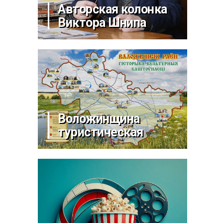
Авторская колонка
Виктора Шнипа
Воложинщина
туристическая