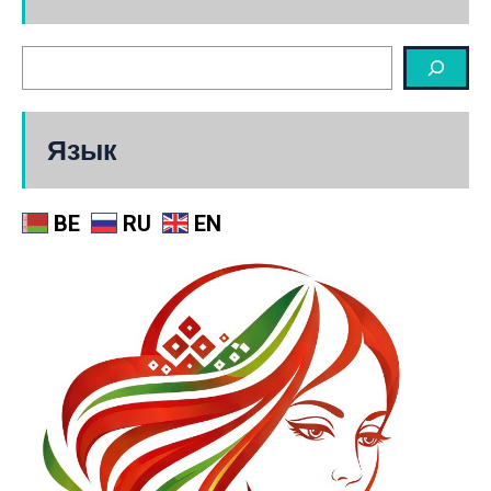
Язык
BE
RU
EN