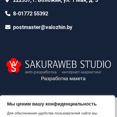
8-01772 55392
postmaster@valozhin.by
Разработка макета
Мы ценим вашу конфиденциальность
2024©VALOZHIN.BY - НОВОСТИ ВОЛОЖИНСКОГО РАЙОНА
Для обеспечения удобства пользователей сайта мы