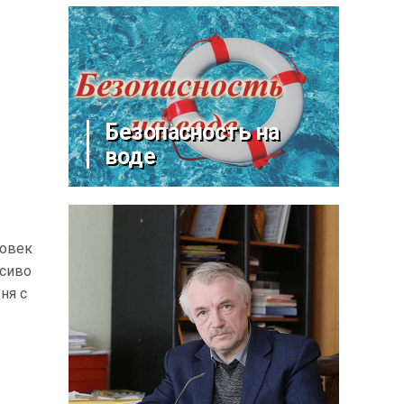
Безопасность на
воде
ловек
асиво
ня с