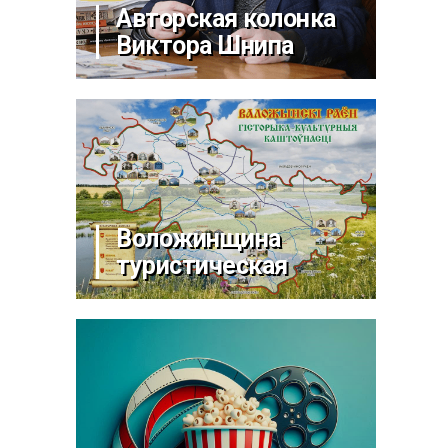
Авторская колонка
Виктора Шнипа
Воложинщина
туристическая