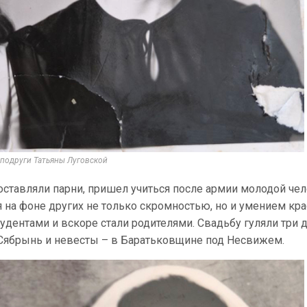
 подруги Татьяны Луговской
 составляли парни, пришел учиться после армии молодой че
 на фоне других не только скромностью, но и умением кр
ентами и вскоре стали родителями. Свадьбу гуляли три д
Сябрынь и невесты – в Баратьковщине под Несвижем.