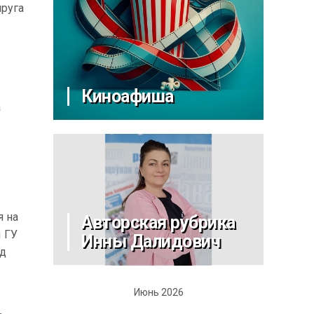
пруга
Киноафиша
а
я на
Авторская рубрика
 ГУ
Инны Далидович
од
Июнь 2026