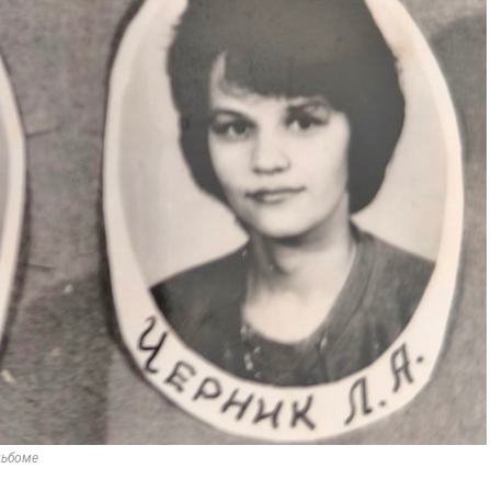
льбоме