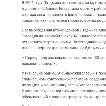
В 1991 году Людмила отправилась за мужем в
в деревне Сябрынь. Ее первым местом работы
мастера леса. Привыкать было непросто: тихая
человека, как признается героиня, можно реши
После рождения второй дочери Людмила Алек
Трагедия на Чернобыльской АЭС надолго опре
оставались загрязненными. На сегодняшний де
выше 1 кюри сохраняется лишь на 6,6 тысячи 
– Период полураспада цезия составляет 30 лет
поясняет специалист.
Изначально радиация обнаруживалась и в прод
специальном контрольном полигоне, созданно
по защите и мониторингу леса «Беллесозащита
Ивенцом сохраняется значительное превышен
обязывающий к радиометрическому контролю