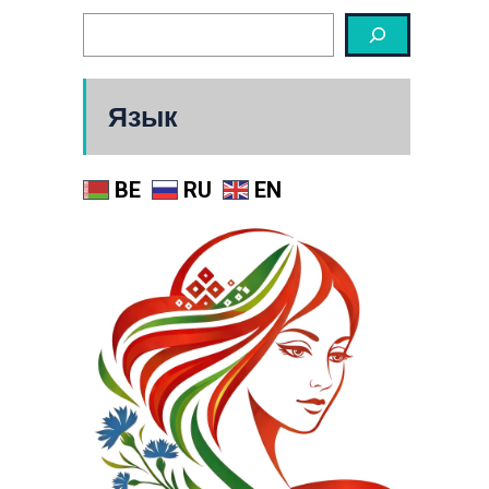
Язык
BE
RU
EN