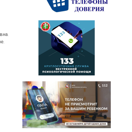
вна.
е.