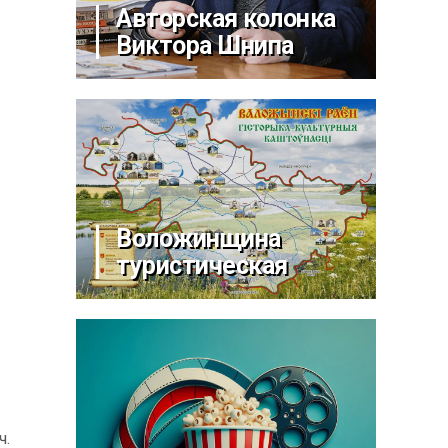
Авторская колонка
Виктора Шнипа
Воложинщина
туристическая
ч.