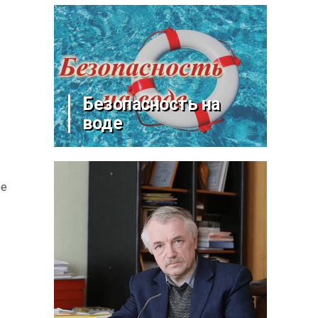
Безопасность на
воде
ое