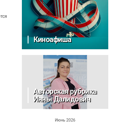
тся
Киноафиша
Авторская рубрика
Инны Далидович
Июнь 2026