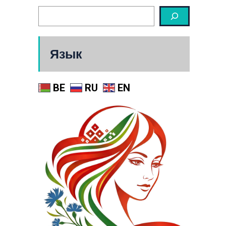
Язык
BE
RU
EN