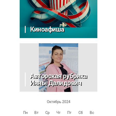
Киноафиша
Авторская рубрика
Инны Далидович
Октябрь 2024
Пн
Вт
Ср
Чт
Пт
Сб
Вс