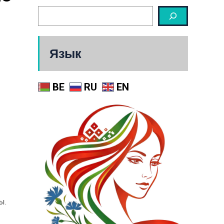
Язык
BE
RU
EN
ы.