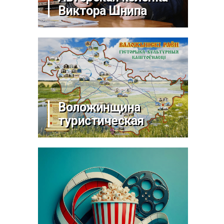
Виктора Шнипа
Воложинщина
туристическая