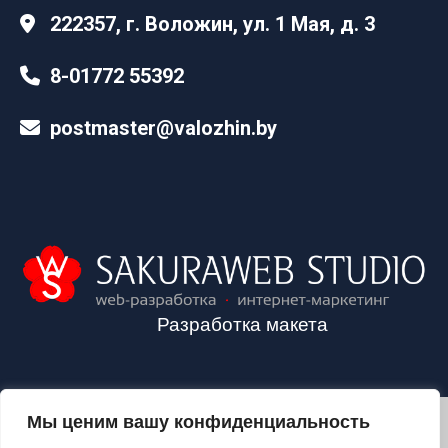
222357, г. Воложин, ул. 1 Мая, д. 3
8-01772 55392
postmaster@valozhin.by
Разработка макета
Мы ценим вашу конфиденциальность
2024©VALOZHIN.BY - НОВОСТИ ВОЛОЖИНСКОГО РАЙОНА